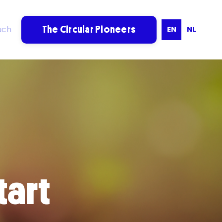
uch
EN
NL
The Circular Pioneers
tart