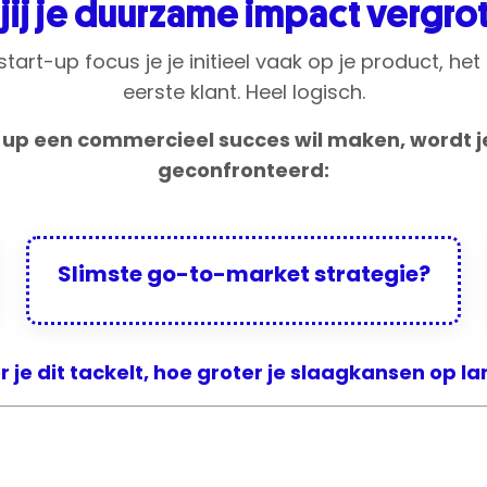
 jij je duurzame impact vergro
start-up focus je je initieel vaak op je product, he
eerste klant. Heel logisch.
rt-up een commercieel succes wil maken, wordt 
geconfronteerd:
Slimste go-to-market strategie?
 je dit tackelt, hoe groter je slaagkansen op la