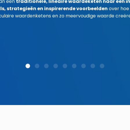
van een
traditionele, lineaire waardeketen naar een in
ls, strategieën en inspirerende voorbeelden
over hoe 
rculaire waardenketens en zo meervoudige waarde creër