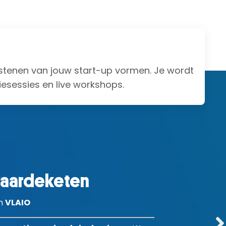
?
kstenen van jouw start-up vormen. Je wordt
iesessies en live workshops.
waardeketen
n
VLAIO