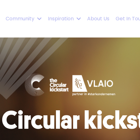
Community
Inspiration
About Us
Get In To
Circular kicks