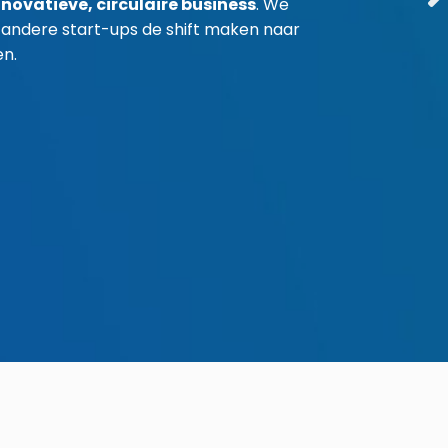
novatieve, circulaire business
. We
andere start-ups de shift maken naar
en.